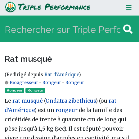
Rat musqué
Rat musqué
(Redirigé depuis
Rat d'Amérique
)
Bioagresseur
-
Rongeur
-
Rongeur
Aller à :
navigation
,
rechercher
Rongeur
Rongeur‎
Le
rat musqué
(
Ondatra zibethicus
) (ou
rat
d'Amérique
) est un
rongeur
de la famille des
cricétidés de trente à quarante cm de long qui
pèse jusqu'à 1,5 kg (sec). Il est réputé pouvoir
vivre une dizaine d'années en captivité, mais il