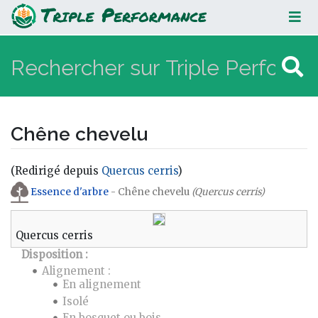
Chêne chevelu
Chêne chevelu
(Redirigé depuis
Quercus cerris
)
Aller à :
navigation
,
rechercher
Essence d'arbre
- Chêne chevelu
(Quercus cerris)
Quercus cerris
Disposition :
Alignement :
En alignement
Isolé
En bosquet ou bois