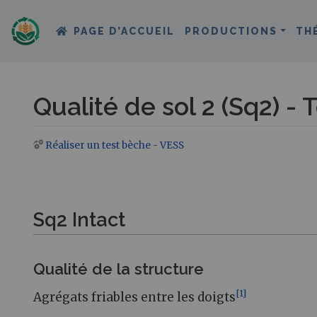
PAGE D’ACCUEIL
PRODUCTIONS
TH
Qualité de sol 2 (Sq2) -
Réaliser un test bèche - VESS
Aller à :
navigation
,
rechercher
Sq2 Intact
Qualité de la structure
[
1
]
Agrégats friables entre les doigts