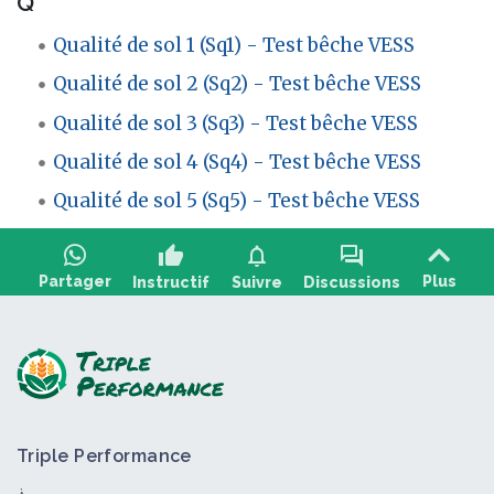
Q
Qualité de sol 1 (Sq1) - Test bêche VESS
Qualité de sol 2 (Sq2) - Test bêche VESS
Qualité de sol 3 (Sq3) - Test bêche VESS
Qualité de sol 4 (Sq4) - Test bêche VESS
Qualité de sol 5 (Sq5) - Test bêche VESS
thumb_up
notifications
forum
Partager
Plus
Instructif
Suivre
Discussions
Poser une question, partager un retour :
Triple Performance