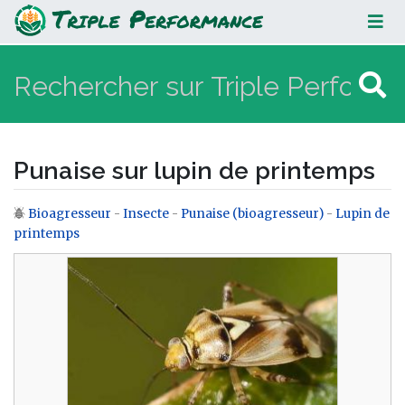
Punaise sur lupin de printemps
Punaise sur lupin de printemps
Bioagresseur
-
Insecte
-
Punaise (bioagresseur)
-
Lupin de
Aller à :
navigation
,
rechercher
printemps