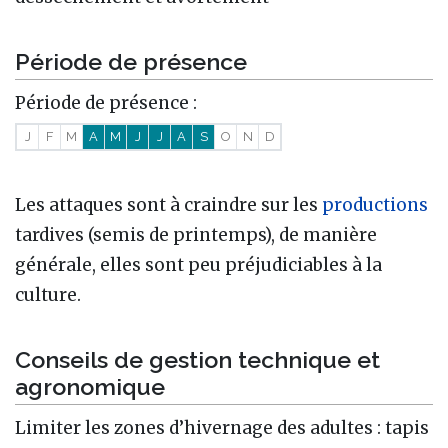
Période de présence
Période de présence :
J
F
M
A
M
J
J
A
S
O
N
D
Les attaques sont à craindre sur les
productions
tardives (semis de printemps), de manière
générale, elles sont peu préjudiciables à la
culture.
Conseils de gestion technique et
agronomique
Limiter les zones d’hivernage des adultes : tapis