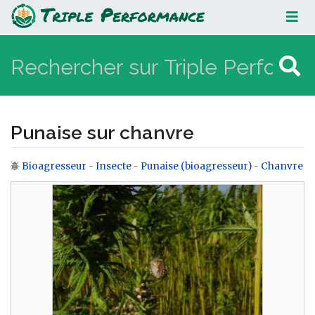
Punaise sur chanvre
Punaise sur chanvre
Bioagresseur
-
Insecte
-
Punaise (bioagresseur)
-
Chanvre
Aller à :
navigation
,
rechercher