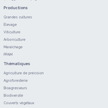
Matériel et équipement
Productions
Grandes cultures
Élevage
Pulvérisateur automoteur
Viticulture
Matériel et équipement
Arboriculture
Maraîchage
PPAM
Pulvé - autre
Matériel et équipement
Thématiques
Agriculture de précision
Agroforesterie
Matériel et machines agricoles
Bioagresseurs
Portail thématique
Biodiversité
Couverts végétaux