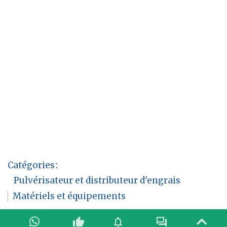
Catégories
:
Pulvérisateur et distributeur d'engrais
Matériels et équipements
thumb_up
notifications
forum