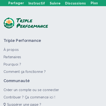
Partager
Plus
Instructif
Suivre
Discussions
Poser une question, partager un retour :
Triple Performance
À propos
Partenaires
Pourquoi ?
>
Tout
Matériel et équipement
Portail thématique
Comment ça fonctionne ?
Pulvérisateur et distributeur
Communauté
d'engrais
Matériel et équipement
Créer un compte ou se connecter
Contribuer ? Ça commence ici !
Suggérer une page ?
Pulvérisateur trainé