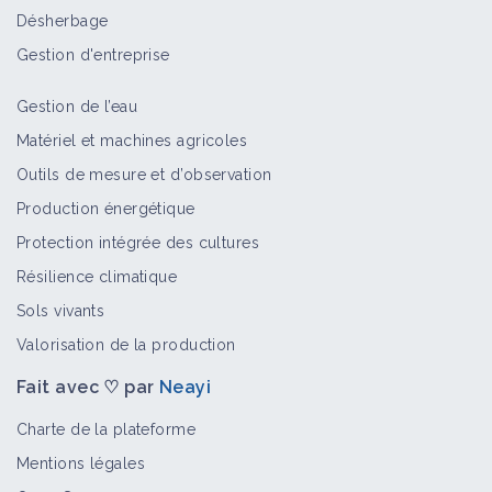
Construction d'un modèle autonome
Désherbage
de la fourche à la fourchette
Retour d'expérience
Gestion d'entreprise
Gestion de l’eau
Implanter un couvert avant ou
Matériel et machines agricoles
pendant la récolte : efficacité, coût et
Outils de mesure et d’observation
témoignages
Fiche technique
Production énergétique
Protection intégrée des cultures
Matériel et machines agricoles
Résilience climatique
Portail thématique
Sols vivants
Valorisation de la production
Fait avec ♡ par
Neayi
Charte de la plateforme
Mentions légales