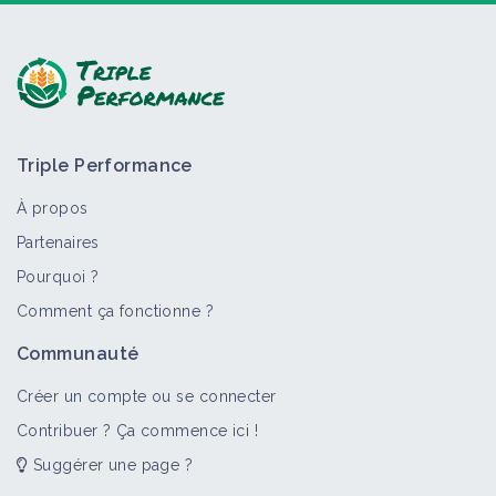
Poser une question, partager un retour :
Triple Performance
À propos
Partenaires
Pourquoi ?
>
Tout
Matériel et équipement
Fiche technique
Retou
Comment ça fonctionne ?
Pulvé - autre
Communauté
Matériel et équipement
Créer un compte ou se connecter
Contribuer ? Ça commence ici !
Suggérer une page ?
Pulvérisateur porté