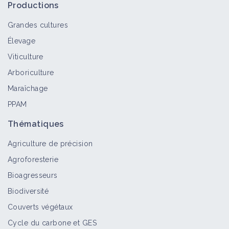
Matériel et équipement
Productions
Grandes cultures
Élevage
Pulvérisateur automoteur
Viticulture
Matériel et équipement
Arboriculture
Maraîchage
PPAM
Pulvérisateur trainé
Matériel et équipement
Thématiques
Agriculture de précision
Agroforesterie
Beauveria bassiana : un champignon
Bioagresseurs
pour lutter efficacement contre les
ravageurs
Biodiversité
Fiche technique
Couverts végétaux
Cycle du carbone et GES