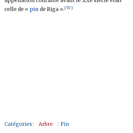
appellation courante avant le XXe siècle était
(
)
celle de «
pin
de Riga ».
Catégories
:
Arbre
Pin