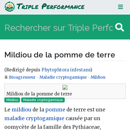
Mildiou de la pomme de terre
Mildiou de la pomme de terre
(Redirigé depuis
Phytophtora infestans
)
Bioagresseur
-
Maladie cryptogamique
-
Mildiou
Aller à :
navigation
,
rechercher
Mildiou de la pomme de terre
Mildiou
Maladie cryptogamique‎
Le
mildiou
de la
pomme
de terre est une
maladie cryptogamique
causée par un
oomycète de la famille des Pythiaceae,