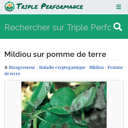
Mildiou sur pomme de terre
Mildiou sur pomme de terre
Bioagresseur
-
Maladie cryptogamique
-
Mildiou
-
Pomme
Aller à :
navigation
,
rechercher
de terre