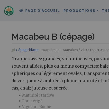
PAGE D’ACCUEIL
PRODUCTIONS
TH
Macabeu B (cépage)
Cépage blanc
- Macabeu B - Macabeo / Viura (ESP), Mac
Aller à :
navigation
,
rechercher
Grappes assez grandes, volumineuses, pyramid
souvent ailées, plus ou moins compactes; bai
sphériques ou légèrement ovales, transparente
du vert jaune à ambrée à pleine maturité et m
cas, chair juteuse et sucrée.
Maturité : tardive
Port : érigé
Vigueur : Bonne