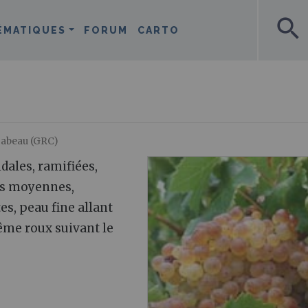
search
ÉMATIQUES
FORUM
CARTO
cabeau (GRC)
ales, ramifiées,
es moyennes,
s, peau fine allant
ême roux suivant le