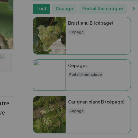
>
Tout
Cépage
Portail thématique
Brustianu B (cépage)
Cépage
Cépages
Portail thématique
Carignan blanc B (cépage)
ntre
Cépage
ve