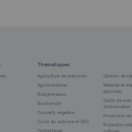
s
Thématiques
res
Agriculture de précision
Gestion de l’e
Agroforesterie
Matériel et m
agricoles
Bioagresseurs
Outils de mes
Biodiversité
d’observation
Couverts végétaux
Production én
Cycle du carbone et GES
Protection in
Désherbage
cultures