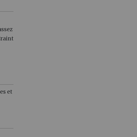
assez
Craint
es et