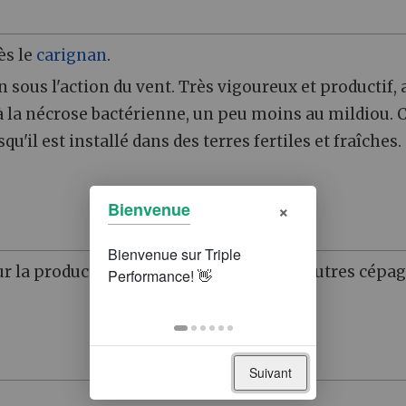
ès le
carignan
.
 sous l'action du vent. Très vigoureux et productif, 
t à la nécrose bactérienne, un peu moins au mildiou. 
qu'il est installé dans des terres fertiles et fraîches.
×
Bienvenue
our la production de Vins Doux Naturels. Autres cépag
Suivant