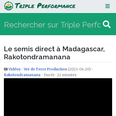
Le semis direct à Madagascar,
Rakotondramanana
Le semis direct à Madagascar,
Rakotondramanana
Vidéos
-
Ver de Terre Production
(2023-04-20) -
Aller à :
navigation
,
rechercher
Rakotondramanana
- Durée : 22 minutes