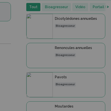
>
Tout
Bioagresseur
Vidéo
Portail th
Dicotylédones annuelles
Bioagresseur
Renoncules annuelles
Bioagresseur
Pavots
Bioagresseur
Moutardes