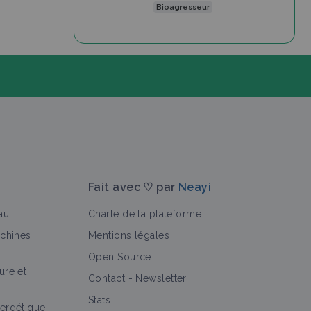
Bioagresseur
Fait avec ♡ par
Neayi
au
Charte de la plateforme
achines
Mentions légales
Open Source
ure et
>
Contact
-
Newsletter
Stats
ergétique