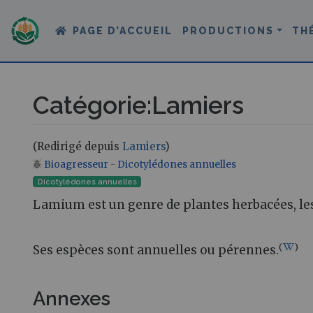
PAGE D’ACCUEIL
PRODUCTIONS
TH
Catégorie
:
Lamiers
(Redirigé depuis
Lamiers
)
Bioagresseur
-
Dicotylédones annuelles
Aller à :
navigation
,
rechercher
Dicotylédones annuelles
Lamium est un genre de plantes herbacées, les
(
)
Ses espèces sont annuelles ou pérennes.
Annexes