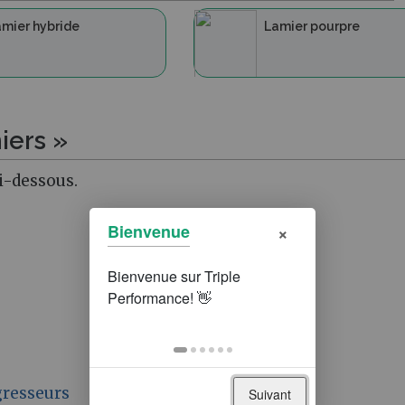
mier hybride
Lamier pourpre
iers »
i-dessous.
×
Bienvenue
gresseurs
Suivant