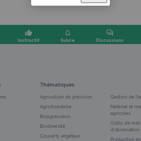
thumb_up
notifications
forum
Instructif
Suivre
Discussions
oser une question, partager un retour :
s
Thématiques
res
Agriculture de précision
Gestion de l’e
Agroforesterie
Matériel et m
agricoles
Bioagresseurs
Outils de mes
out
Bioagresseur
Vidéo
Portail thématique
Biodiversité
d’observation
Couverts végétaux
Dicotylédones annuelles
Production én