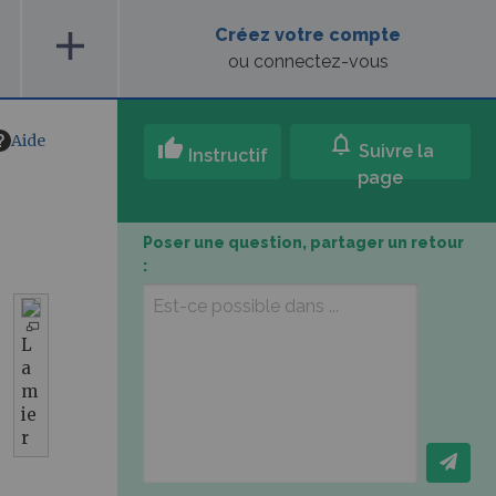
add
Créez votre compte
ou connectez-vous
Aide
notifications
thumb_up
Suivre la
Instructif
page
Poser une question, partager un retour
:
L
a
m
ie
r