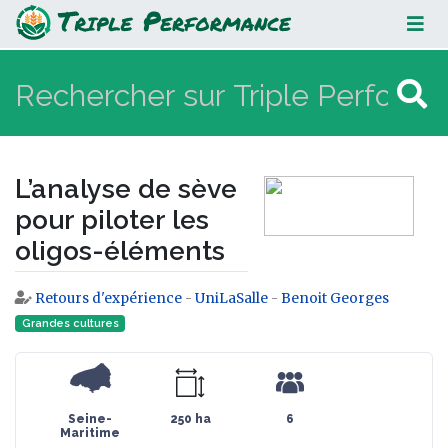
L’analyse de sève pour piloter les
oligos-éléments
L’analyse de sève
pour piloter les
oligos-éléments
Retours d'expérience
-
UniLaSalle
-
Benoit Georges
Aller à :
navigation
,
rechercher
Grandes cultures
Seine-
250 ha
6
Maritime