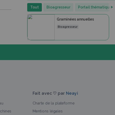
>
Tout
Bioagresseur
Portail thématique
Graminées annuelles
Bioagresseur
Fait avec ♡ par
Neayi
au
Charte de la plateforme
achines
Mentions légales