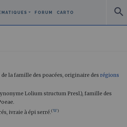
search
ÉMATIQUES
FORUM
CARTO
de la famille des poacées, originaire des
régions
ynonyme Lolium structum Presl.), famille des
Poeae.
(
)
rés, ivraie à épi serré.