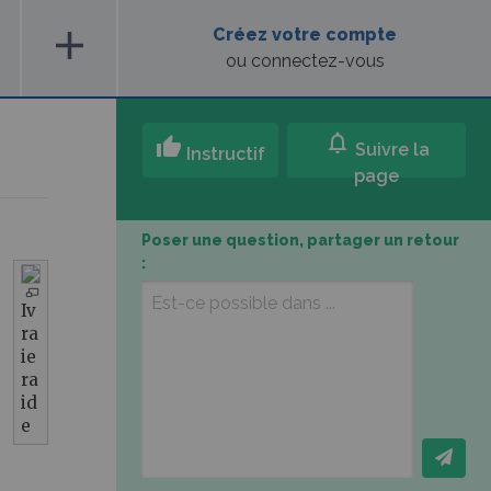
add
Créez votre compte
ou connectez-vous
notifications
thumb_up
Suivre la
Instructif
page
Poser une question, partager un retour
:
Iv
ra
ie
ra
id
e