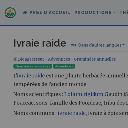
PAGE D’ACCUEIL
PRODUCTIONS
TH
Ivraie raide
Dans d’autres langues
Bioagresseur
-
Adventices
-
Graminées annuelles
Aller à :
navigation
,
rechercher
Graminées annuelles
Adventices
L'
ivraie raide
est une plante herbacée annuelle 
tempérées de l'ancien monde
Noms scientifiques :
Lolium rigidum
Gaudin (S
Poaceae, sous-famille des Pooideae, tribu des 
Noms communs :
ivraie raide
, ivraie à épis ser