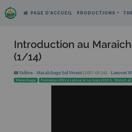
PAGE D’ACCUEIL
PRODUCTIONS
TH
Introduction au Maraîch
(1/14)
Vidéos
-
Maraîchage Sol Vivant
(2017-03-24) -
Laurent W
Aller à :
navigation
,
rechercher
Maraîchage
Formation MSV à Latoue le 14 mars 2016 (L. Welsch et