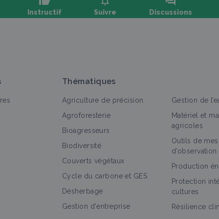
thumb_up
notifications
forum
Instructif
Suivre
Discussions
oser une question, partager un retour :
s
Thématiques
res
Agriculture de précision
Gestion de l’e
Agroforesterie
Matériel et m
agricoles
Bioagresseurs
Outils de mes
out
Vidéo
Retour d'expérience
Personne
Portail t
Biodiversité
d’observation
Couverts végétaux
Introduction au Maraîchage Sol Vivant -
Production én
Cycle du carbone et GES
Gestion des annuelles (11/14)
Protection in
Vidéo
Désherbage
cultures
Gestion d'entreprise
Résilience cl