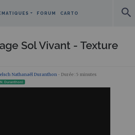
search
ÉMATIQUES
FORUM
CARTO
age Sol Vivant - Texture
elsch
Nathanaël Duranthon
- Durée : 5 minutes
 N. Duranthon)