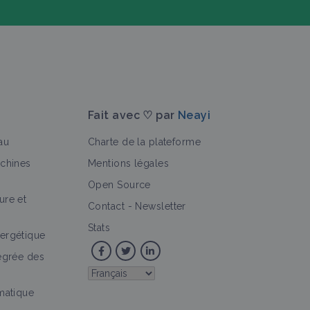
Fait avec ♡ par
Neayi
au
Charte de la plateforme
achines
Mentions légales
Open Source
ure et
>
hématique
Structure
Contact
-
Newsletter
Stats
ergétique
tégrée des
imatique