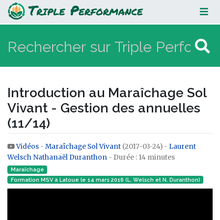
Introduction au Maraîchage Sol
Vivant - Gestion des annuelles
(11/14)
Introduction au Maraîchage Sol
Vivant - Gestion des annuelles
(11/14)
Vidéos
-
Maraîchage Sol Vivant
(2017-03-24) -
Laurent
Aller à :
navigation
,
rechercher
Welsch
Nathanaël Duranthon
- Durée : 14 minutes
Maraîchage
Formation MSV à Latoue le 14 mars 2016 (L. Welsch et N. Duranthon)