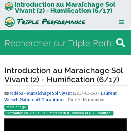
Introduction au Maraîchage Sol
Vivant (2) - Humification (6/17)
Introduction au Maraîchage Sol
Vivant (2) - Humification (6/17)
Vidéos
-
Maraîchage Sol Vivant
(2017-03-24) -
Laurent
Aller à :
navigation
,
rechercher
Welsch
Nathanaël Duranthon
- Durée : 16 minutes
Maraîchage
Formation MSV à Pau le 8 mars 2016 (L. Welsch et N. Duranthon)