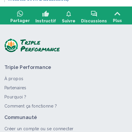
thumb_up
notifications
forum
Partager
Plus
Instructif
Suivre
Discussions
Poser une question, partager un retour :
Triple Performance
À propos
Partenaires
Pourquoi ?
>
Tout
Vidéo
Retour d'expérience
Personne
Porta
Comment ça fonctionne ?
Introduction au Maraîchage Sol
Communauté
Vivant (2) - Le Biotope du Jardin (1/17)
Vidéo
Créer un compte ou se connecter