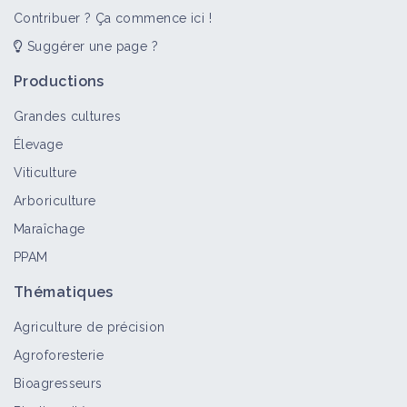
Contribuer ? Ça commence ici !
Suggérer une page ?
Introduction au Maraîchage Sol
Vivant (2) - Concevoir un Jardin vivant
Productions
(10/17)
Grandes cultures
Vidéo
Élevage
Introduction au Maraîchage Sol
Viticulture
Vivant (2) - Les Amendements (11/17)
Arboriculture
Vidéo
Maraîchage
PPAM
Introduction au Maraîchage Sol
Thématiques
Vivant (2) - Les Outils de
Diagnostique (12/17)
Agriculture de précision
Vidéo
Agroforesterie
Bioagresseurs
Introduction au Maraîchage Sol
Vivant (2) - Relancer la vie du Sol