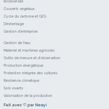
Biodiversité
(13/17)
Couverts végétaux
Vidéo
Cycle du carbone et GES
Désherbage
Introduction au Maraîchage Sol
Vivant (2) - Entretenir le Sol vivant
Gestion d'entreprise
(14/17)
Vidéo
Gestion de l’eau
Matériel et machines agricoles
Introduction au Maraîchage Sol
Outils de mesure et d’observation
Vivant (2) - Gestion des
Fermentations (15/17)
Production énergétique
Vidéo
Protection intégrée des cultures
Résilience climatique
Introduction au Maraîchage Sol
Sols vivants
Vivant (2) - Maladies & Ravageurs
(16/17)
Valorisation de la production
Vidéo
Fait avec ♡ par
Neayi