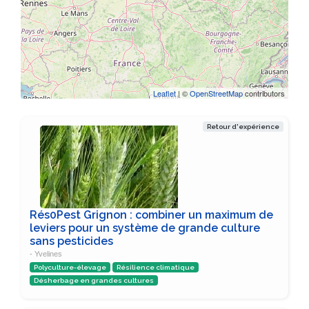
Leaflet
| ©
OpenStreetMap
contributors
Retour d'expérience
Rés0Pest Grignon : combiner un maximum de
leviers pour un système de grande culture
sans pesticides
- Yvelines
Polyculture-élevage
Résilience climatique
Désherbage en grandes cultures