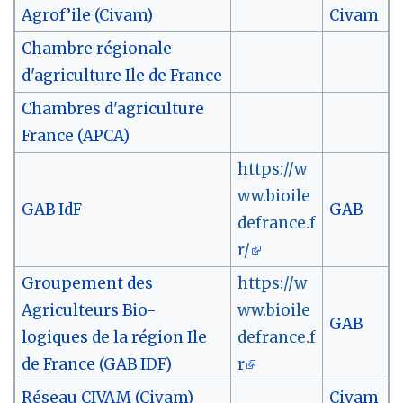
Agrof’ile (Civam)
Civam
Chambre régionale
d'agriculture Ile de France
Chambres d'agriculture
France (APCA)
https://w
ww.bioile
GAB IdF
GAB
defrance.f
r/
Groupement des
https://w
Agriculteurs Bio-
ww.bioile
GAB
logiques de la région Ile
defrance.f
de France (GAB IDF)
r
Réseau CIVAM (Civam)
Civam