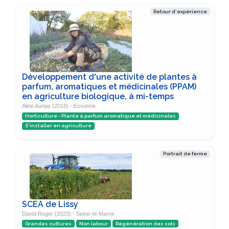
Retour d'expérience
Développement d'une activité de plantes à
parfum, aromatiques et médicinales (PPAM)
en agriculture biologique, à mi-temps
Aline Aurias (2018) - Essonne
Horticulture - Plante à parfum aromatique et médicinales
S'installer en agriculture
Portrait de ferme
SCEA de Lissy
David Roger (2023) - Seine-et-Marne
Grandes cultures
Non labour
Régénération des sols