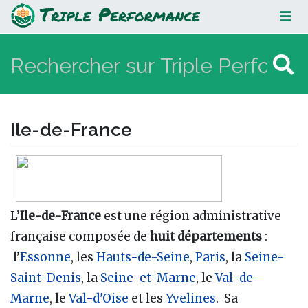
Ile-de-France
Ile-de-France
Aller à :
navigation
,
rechercher
L’
Ile-de-France
est une région administrative
française composée de
huit départements
:
l’
Essonne
, les
Hauts-de-Seine
,
Paris
, la
Seine-
Saint-Denis
, la
Seine-et-Marne
, le
Val-de-
Marne
, le
Val-d'Oise
et les
Yvelines
. Sa