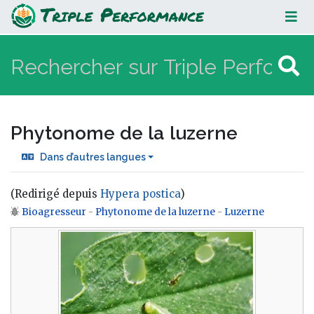
Phytonome de la luzerne
Phytonome de la luzerne
Dans d’autres langues
(Redirigé depuis
Hypera postica
)
Bioagresseur
-
Phytonome de la luzerne
-
Luzerne
Aller à :
navigation
,
rechercher