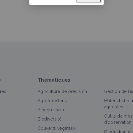
s
Thématiques
res
Agriculture de précision
Gestion de l’e
Agroforesterie
Matériel et m
agricoles
Bioagresseurs
Outils de mes
Biodiversité
d’observation
Couverts végétaux
Production én