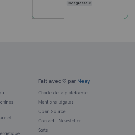
Bioagresseur
Fait avec ♡ par
Neayi
au
Charte de la plateforme
achines
Mentions légales
Open Source
ure et
Contact
-
Newsletter
Stats
ergétique