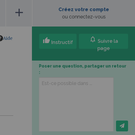
add
Créez votre compte
ou connectez-vous
Aide
notifications
thumb_up
Suivre la
Instructif
page
Poser une question, partager un retour
: