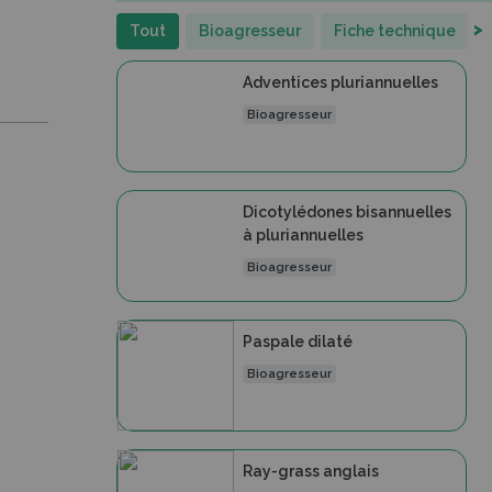
>
Tout
Bioagresseur
Fiche technique
Adventices pluriannuelles
Bioagresseur
Dicotylédones bisannuelles
à pluriannuelles
Bioagresseur
Paspale dilaté
Bioagresseur
Ray-grass anglais