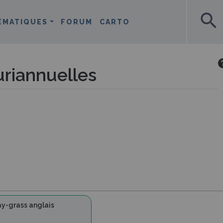
search
ÉMATIQUES
FORUM
CARTO
riannuelles
y-grass anglais