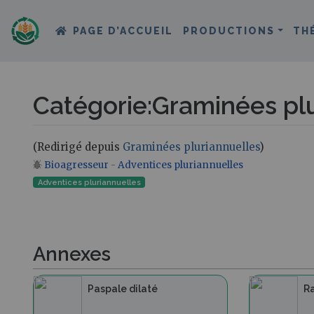
PAGE D’ACCUEIL
PRODUCTIONS
TH
Catégorie
:
Graminées plu
(Redirigé depuis
Graminées pluriannuelles
)
Bioagresseur
-
Adventices pluriannuelles
Aller à :
navigation
,
rechercher
Adventices pluriannuelles
Annexes
Paspale dilaté
Ra