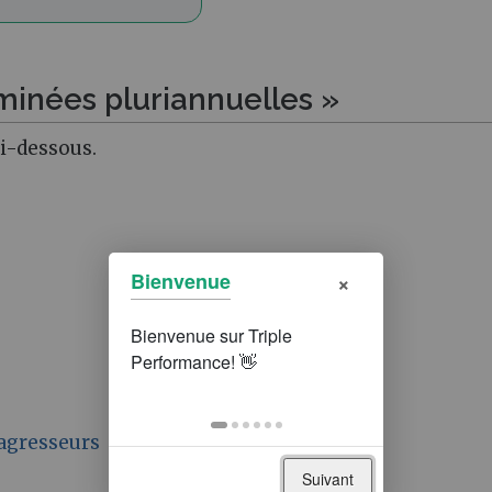
minées pluriannuelles »
ci-dessous.
×
Bienvenue
agresseurs
Suivant