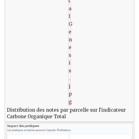
t
a
l
G
e
n
e
s
i
s
.
j
p
g
Distribution des notes par parcelle sur l'indicateur
Carbone Organique Total