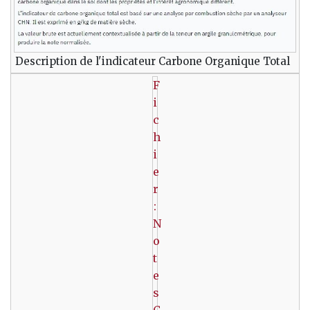
Description de l'indicateur Carbone Organique Total
F
i
c
h
i
e
r
:
N
o
t
e
s