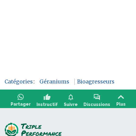
Catégories
:
Géraniums
Bioagresseurs
thumb_up
notifications
forum
Partager
Plus
Instructif
Suivre
Discussions
Poser une question, partager un retour :