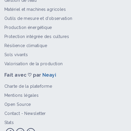
Gestion de l’eau
Maîtriser l'enherbement en vigne
Matériel et machines agricoles
grâce au rotavator inter-rang
Outils de mesure et d’observation
Retour d'expérience
Production énergétique
Protection intégrée des cultures
Adventices pluriannuelles
Résilience climatique
Bioagresseur
Sols vivants
Valorisation de la production
Fait avec ♡ par
Neayi
Adventices annuelles
Bioagresseur
Charte de la plateforme
Mentions légales
Open Source
Vivaces
Contact
-
Newsletter
Bioagresseur
Stats