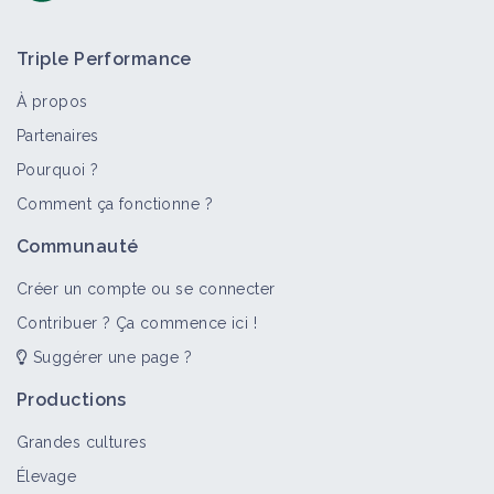
Triple Performance
À propos
Partenaires
Pourquoi ?
>
Tout
Bioagresseur
Portail thématique
Objectif
Comment ça fonctionne ?
Géraniums
Communauté
Bioagresseur
Créer un compte ou se connecter
Contribuer ? Ça commence ici !
Suggérer une page ?
Adventices
Portail thématique
Productions
Grandes cultures
Élevage
Géranium à feuilles rondes