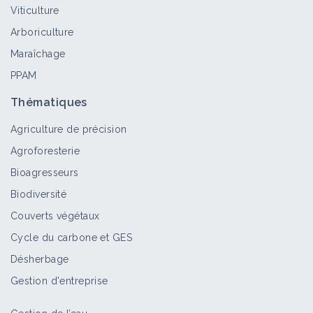
Viticulture
Bioagresseur
Arboriculture
Maraîchage
PPAM
Géranium à tiges grêles
Bioagresseur
Thématiques
Agriculture de précision
Agroforesterie
Géranium colombin
Bioagresseurs
Bioagresseur
Biodiversité
Couverts végétaux
Cycle du carbone et GES
Géranium disséqué
Désherbage
Bioagresseur
Gestion d'entreprise