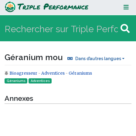
Géranium mou
Géranium mou
Dans d’autres langues
Bioagresseur
-
Adventices
-
Géraniums
Aller à :
navigation
,
rechercher
Géraniums
Adventices
Annexes