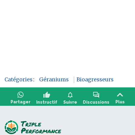
Catégories
:
Géraniums
Bioagresseurs
thumb_up
notifications
forum
Partager
Plus
Instructif
Suivre
Discussions
Poser une question, partager un retour :