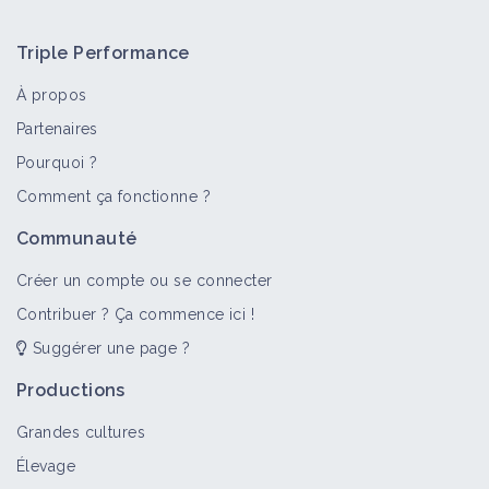
Triple Performance
À propos
Partenaires
Pourquoi ?
>
Tout
Bioagresseur
Portail thématique
Objectif
Comment ça fonctionne ?
Géraniums
Communauté
Bioagresseur
Créer un compte ou se connecter
Contribuer ? Ça commence ici !
Suggérer une page ?
Adventices
Portail thématique
Productions
Grandes cultures
Élevage
Géranium à feuilles rondes