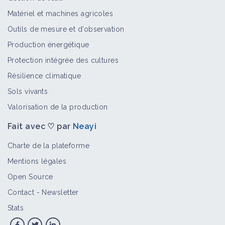
Maîtriser l'enherbement en vigne
Matériel et machines agricoles
grâce au rotavator inter-rang
Outils de mesure et d’observation
Retour d'expérience
Production énergétique
Protection intégrée des cultures
Adventices pluriannuelles
Résilience climatique
Bioagresseur
Sols vivants
Valorisation de la production
Fait avec ♡ par
Neayi
Adventices annuelles
Bioagresseur
Charte de la plateforme
Mentions légales
Open Source
Vivaces
Contact
-
Newsletter
Bioagresseur
Stats