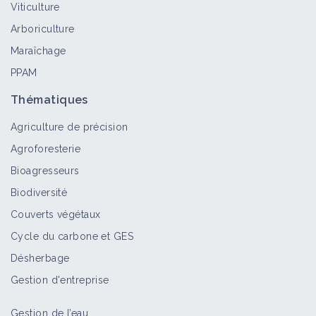
Viticulture
Bioagresseur
Arboriculture
Maraîchage
PPAM
Géranium colombin
Bioagresseur
Thématiques
Agriculture de précision
Agroforesterie
Géranium disséqué
Bioagresseurs
Bioagresseur
Biodiversité
Couverts végétaux
Cycle du carbone et GES
Géranium mou
Désherbage
Bioagresseur
Gestion d'entreprise
Gestion de l’eau