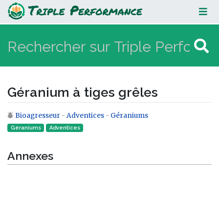
Géranium à tiges grêles
Géranium à tiges grêles
Bioagresseur
-
Adventices
-
Géraniums
Aller à :
navigation
,
rechercher
Géraniums
Adventices
Annexes