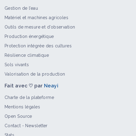
Gestion de l’eau
Fusarioses trichothécènes B
Matériel et machines agricoles
zearalenone maïs
Outils de mesure et d’observation
Bioagresseur
Production énergétique
Protection intégrée des cultures
Fusarioses trichothécènes A orge
Résilience climatique
Bioagresseur
Sols vivants
Valorisation de la production
Fait avec ♡ par
Neayi
Fusariose pomme de terre
Bioagresseur
Charte de la plateforme
Mentions légales
Open Source
Fusarioses productrices de
Contact
-
Newsletter
fumonisines
Stats