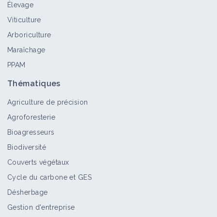
Élevage
Fusariose du pied
Viticulture
Bioagresseur
Arboriculture
Maraîchage
PPAM
Fusariose de l'oignon
Thématiques
Bioagresseur
Agriculture de précision
Agroforesterie
Fusarium solani
Bioagresseurs
Bioagresseur
Biodiversité
Couverts végétaux
Cycle du carbone et GES
Fusarioses trichothécènes B
Désherbage
zearalenone céréales à paille
Gestion d'entreprise
Bioagresseur