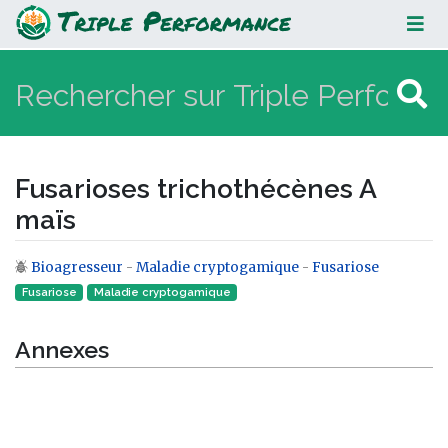
Fusarioses trichothécènes A maïs
Fusarioses trichothécènes A
maïs
Bioagresseur
-
Maladie cryptogamique
-
Fusariose
Aller à :
navigation
,
rechercher
Fusariose
Maladie cryptogamique‎
Annexes