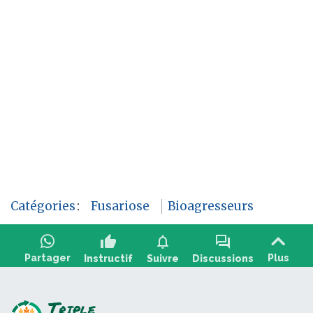
Catégories
:
Fusariose
Bioagresseurs
thumb_up
notifications
forum
Partager
Plus
Instructif
Suivre
Discussions
Poser une question, partager un retour :