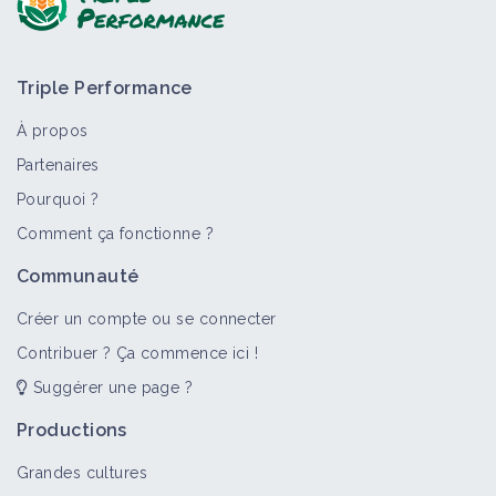
Triple Performance
À propos
Partenaires
Pourquoi ?
>
Tout
Bioagresseur
Fiche technique
Portail thémat
Comment ça fonctionne ?
Fusariose
Communauté
Bioagresseur
Créer un compte ou se connecter
Contribuer ? Ça commence ici !
Suggérer une page ?
Maladie cryptogamique
Bioagresseur
Productions
Grandes cultures