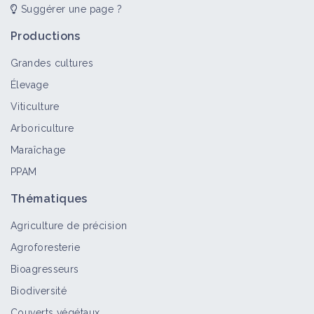
Suggérer une page ?
Formation Cycle de la fertilité :
Konrad Schreiber (2/13)
Productions
Vidéo
Grandes cultures
Élevage
Formation Cycle de la fertilité :
Viticulture
Konrad Schreiber (3/13)
Arboriculture
Vidéo
Maraîchage
PPAM
Formation Cycle de la fertilité :
Thématiques
Konrad Schreiber (4/13)
Vidéo
Agriculture de précision
Agroforesterie
Bioagresseurs
Formation Cycle de la fertilité :
Konrad Schreiber (5/13)
Biodiversité
Vidéo
Couverts végétaux