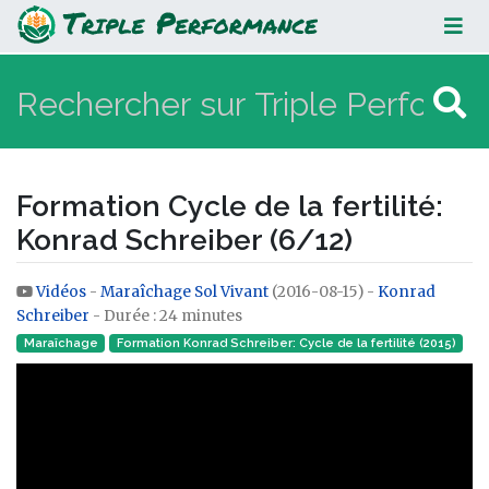
Formation Cycle de la fertilité:
Konrad Schreiber (6/12)
Formation Cycle de la fertilité:
Konrad Schreiber (6/12)
Vidéos
-
Maraîchage Sol Vivant
(2016-08-15) -
Konrad
Aller à :
navigation
,
rechercher
Schreiber
- Durée : 24 minutes
Maraîchage
Formation Konrad Schreiber: Cycle de la fertilité (2015)