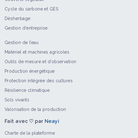
Cycle du carbone et GES
Désherbage
Formation Cycle de la fertilité:
Konrad Schreiber (11/13)
Gestion d'entreprise
Vidéo
Gestion de l’eau
Matériel et machines agricoles
Formation Cycle de la fertilité:
Outils de mesure et d’observation
Konrad Schreiber (12/13)
Production énergétique
Vidéo
Protection intégrée des cultures
Résilience climatique
Formation Cycle de la fertilité:
Sols vivants
Konrad Schreiber (7/13)
Vidéo
Valorisation de la production
Fait avec ♡ par
Neayi
Formation Cycle de la fertilité:
Charte de la plateforme