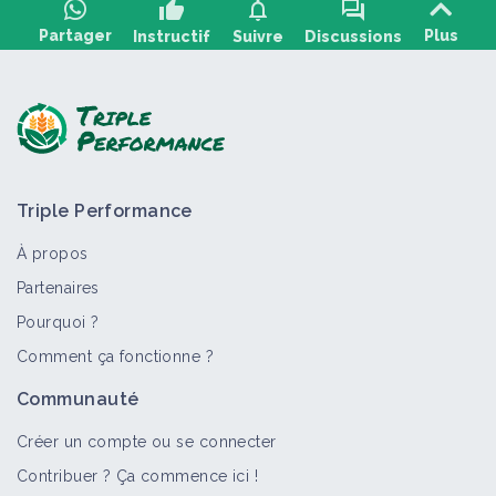
thumb_up
notifications
forum
Partager
Plus
Instructif
Suivre
Discussions
Poser une question, partager un retour :
Triple Performance
À propos
Partenaires
Pourquoi ?
>
Tout
Vidéo
Personne
Portail thématique
Struct
Comment ça fonctionne ?
Formation Cycle de la fertilité :
Communauté
Konrad Schreiber (1/12)
Vidéo
Créer un compte ou se connecter
Contribuer ? Ça commence ici !