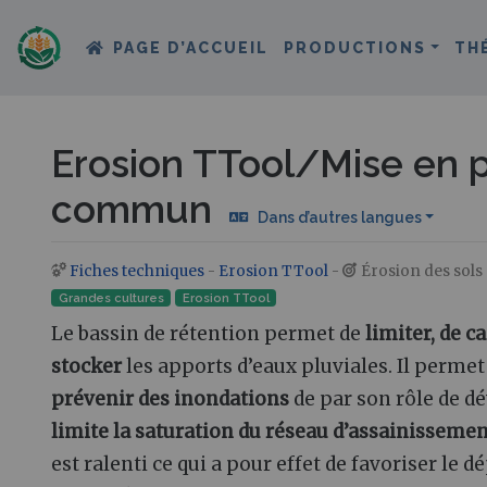
PAGE D’ACCUEIL
PRODUCTIONS
TH
Erosion TTool/Mise en p
commun
Dans d’autres langues
Fiches techniques
-
Erosion TTool
-
Érosion des sols
Aller à :
navigation
,
rechercher
Grandes cultures
Erosion TTool
Le bassin de rétention permet de
limiter, de c
stocker
les apports d’eaux pluviales. Il perm
prévenir des inondations
de par son rôle de dé
limite la saturation du réseau d’assainisseme
est ralenti ce qui a pour effet de favoriser le 