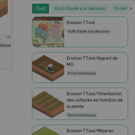
>
Tout
Outil d'aide à la décision
Fiche tec
Erosion TTool
Outil d'aide à la décision
e
 dans
Erosion TTool/Apport de
MO
Fiche technique
Erosion TTool/Orientation
des cultures en fonction de
la pente
Fiche technique
Erosion TTool/Mise en