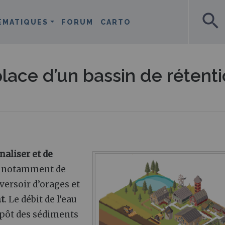
search
ÉMATIQUES
FORUM
CARTO
lace d’un bassin de rétent
analiser et de
et notamment de
versoir d’orages et
nt
. Le débit de l’eau
dépôt des sédiments