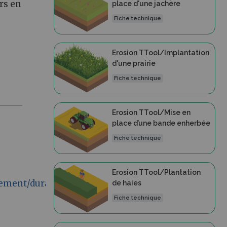
urs en
place d'une jachère
Fiche technique
Erosion TTool/Implantation
d'une prairie
Fiche technique
Erosion TTool/Mise en
place d’une bande enherbée
Fiche technique
Erosion TTool/Plantation
nnement/durabilite_environnement/bassins.html
de haies
Fiche technique