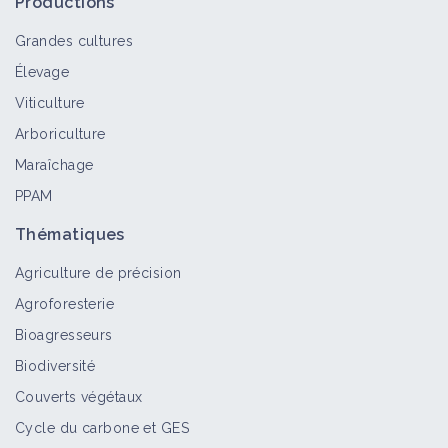
Productions
Grandes cultures
Élevage
Helminthosporiose
Viticulture
Bioagresseur
Arboriculture
Maraîchage
PPAM
Botrytis
Bioagresseur
Thématiques
Agriculture de précision
Agroforesterie
Anthracnose
Bioagresseurs
Bioagresseur
Biodiversité
Couverts végétaux
Cycle du carbone et GES
Ramulariose