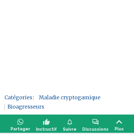
Catégories
:
Maladie cryptogamique
Bioagresseurs
thumb_up
notifications
forum
Partager
Plus
Instructif
Suivre
Discussions