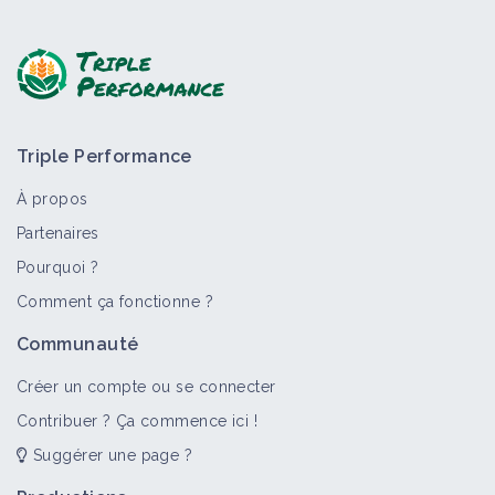
Poser une question, partager un retour :
Triple Performance
À propos
Partenaires
Pourquoi ?
>
Tout
Bioagresseur
Vidéo
Portail thématique
Comment ça fonctionne ?
Maladie cryptogamique
Communauté
Bioagresseur
Créer un compte ou se connecter
Contribuer ? Ça commence ici !
Suggérer une page ?
Oïdium
Bioagresseur