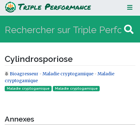
Cylindrosporiose
Cylindrosporiose
Bioagresseur
-
Maladie cryptogamique
-
Maladie
Aller à :
navigation
,
rechercher
cryptogamique
Maladie cryptogamique
Maladie cryptogamique‎
Annexes