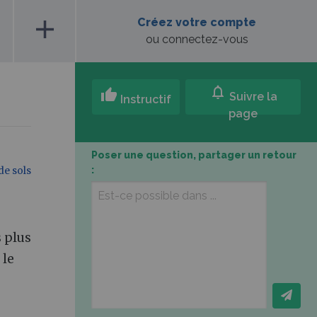
add
Créez votre compte
ou connectez-vous
notifications
thumb_up
Suivre la
Instructif
page
Poser une question, partager un retour
:
de sols
 plus
 le