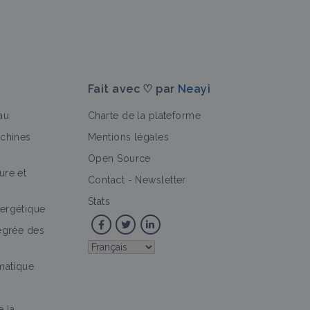
Fait avec ♡ par
Neayi
au
Charte de la plateforme
achines
Mentions légales
Open Source
ure et
>
Contact
-
Newsletter
Stats
ergétique
tégrée des
imatique
e la