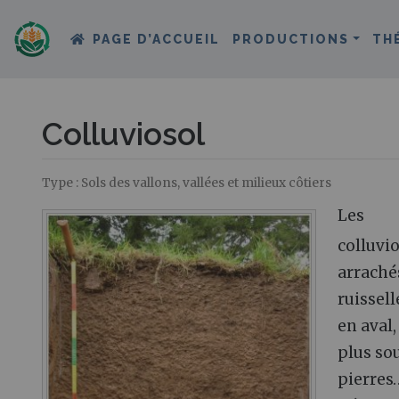
PAGE D’ACCUEIL
PRODUCTIONS
TH
Colluviosol
Type : Sols des vallons, vallées et milieux côtiers
Aller à :
navigation
,
rechercher
Les
colluvio
arrachés
ruissel
en aval,
plus sou
pierres…