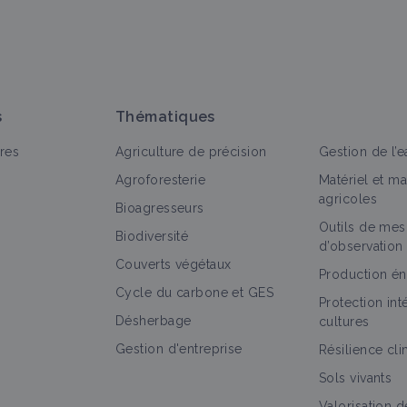
oser une question, partager un retour :
s
Thématiques
res
Agriculture de précision
Gestion de l’e
Agroforesterie
Matériel et m
agricoles
Bioagresseurs
Outils de mes
out
Retour d'expérience
Biodiversité
d’observation
Couverts végétaux
Caractérisation du phénomène d'érosion
Production én
Cycle du carbone et GES
et ses enjeux
Protection in
Retour d'expérience
Désherbage
cultures
Gestion d'entreprise
Résilience cl
Sols vivants
Valorisation d