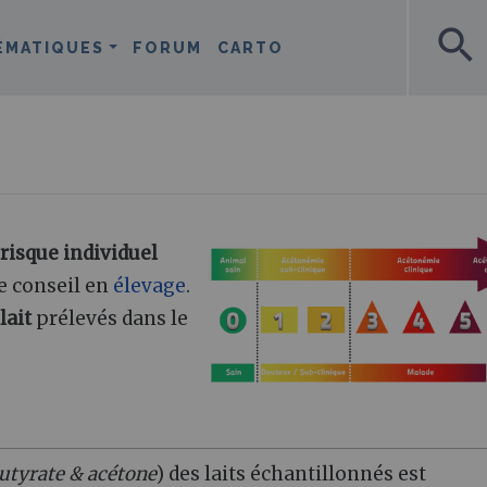
search
ÉMATIQUES
FORUM
CARTO
 risque individuel
de conseil en
élevage
.
lait
prélevés dans le
utyrate & acétone
) des laits échantillonnés est