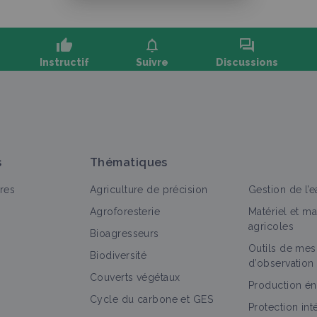
thumb_up
notifications
forum
Instructif
Suivre
Discussions
oser une question, partager un retour :
s
Thématiques
res
Agriculture de précision
Gestion de l’e
Agroforesterie
Matériel et m
agricoles
Bioagresseurs
Outils de mes
out
Fiche technique
Personne
Portail thématique
Biodiversité
d’observation
Couverts végétaux
Acétonémie de la vache laitière :
Production én
Cycle du carbone et GES
prophylaxie, détection et traitements
Protection in