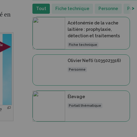
>
Tout
Fiche technique
Personne
Port
gé en
Acétonémie de la vache
laitière : prophylaxie,
détection et traitements
Fiche technique
Olivier Nefti (1035023316)
Personne
Élevage
Portail thématique
e