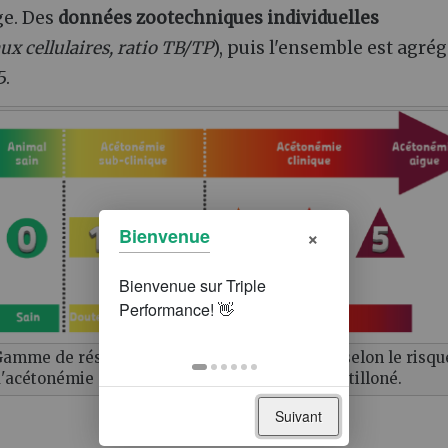
ge. Des
données zootechniques individuelles
ux cellulaires, ratio TB/TP
), puis l'ensemble est agré
5.
×
Bienvenue
amme de résultats de l'indicateur Céto Test, selon le risqu
'acétonémie de l'animal ont le lait a été échantilloné.
Suivant