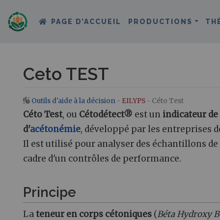
PAGE D’ACCUEIL
PRODUCTIONS
TH
Ceto TEST
Outils d'aide à la décision
-
EILYPS
- Céto Test
Aller à :
navigation
,
rechercher
Céto Test
, ou
Cétodétect®
est un
indicateur de
d'
acétonémie
, développé par les entreprises 
Il est utilisé pour analyser des échantillons de
cadre d'un contrôles de performance.
Principe
La
teneur en corps cétoniques
(
Béta Hydroxy B