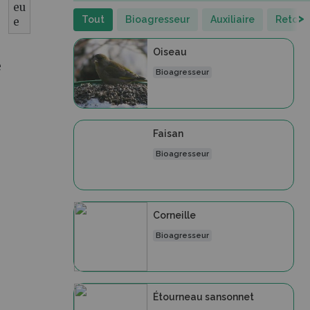
eu
>
Tout
Bioagresseur
Auxiliaire
Retour
e
Oiseau
e
Bioagresseur
Faisan
Bioagresseur
Corneille
Bioagresseur
Étourneau sansonnet