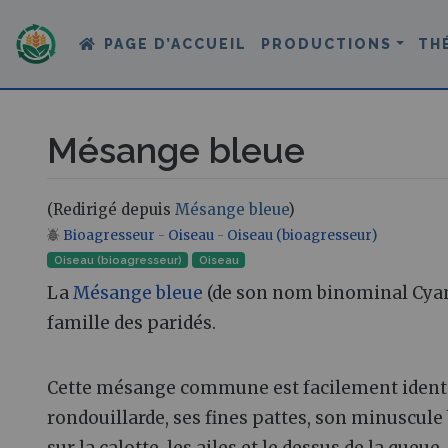
PAGE D’ACCUEIL
PRODUCTIONS
TH
Mésange bleue
(Redirigé depuis
Mésange bleue
)
Bioagresseur
-
Oiseau
-
Oiseau (bioagresseur)
Aller à :
navigation
,
rechercher
Oiseau (bioagresseur)
Oiseau‎
La
Mésange bleue
(de son nom binominal Cyani
famille des paridés.
Cette mésange commune est facilement identifi
rondouillarde, ses fines pattes, son minuscule