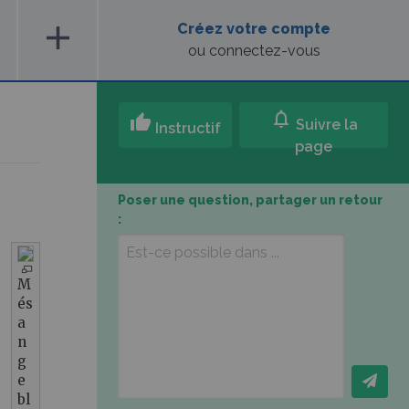
add
Créez votre compte
ou connectez-vous
notifications
thumb_up
Suivre la
Instructif
page
Poser une question, partager un retour
:
M
és
a
n
g
e
bl