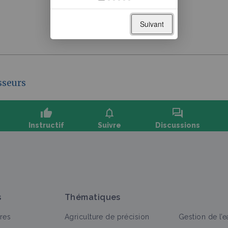
Suivant
sseurs
thumb_up
notifications
forum
Instructif
Suivre
Discussions
oser une question, partager un retour :
s
Thématiques
res
Agriculture de précision
Gestion de l’e