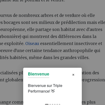
 jaune sur le poitrail et le ventre.
ourvus de nombreux arbres et de verdure où elle
 les bocages sont ses milieux de prédilection mais ell
e européenne, elle partage son habitat avec d'autres
onnière) qui montrent des différences dans la
ue exploitée.
Oiseau
essentiellement insectivore et
t preuve d'une certaine tendance anthropophile qui
alités habitées, même dans les grandes villes.
cialisées plus impactés par la fragmentation des
×
Bienvenue
ont globalement stables, voire en légère progression
ésange commune fait partie des espèces les plus