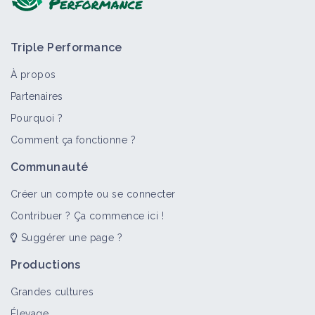
Triple Performance
À propos
Partenaires
Pourquoi ?
>
Tout
Fiche technique
Bioagresseur
Vidéo
Porta
Comment ça fonctionne ?
Utiliser la méthode sandwich pour
Communauté
gérer les adventices en verger
Fiche technique
Créer un compte ou se connecter
Contribuer ? Ça commence ici !
Suggérer une page ?
Pratiquer le désherbage mécanique
en verger
Productions
Fiche technique
Grandes cultures
Élevage