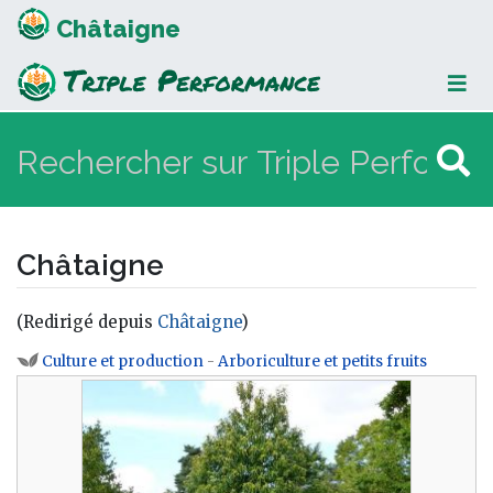
Châtaigne
Châtaigne
(Redirigé depuis
Châtaigne
)
Aller à :
navigation
,
rechercher
Culture et production
-
Arboriculture et petits fruits