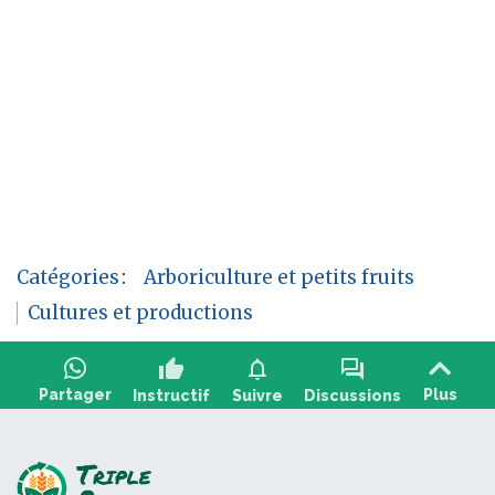
Catégories
:
Arboriculture et petits fruits
Cultures et productions
thumb_up
notifications
forum
Partager
Plus
Instructif
Suivre
Discussions
Poser une question, partager un retour :