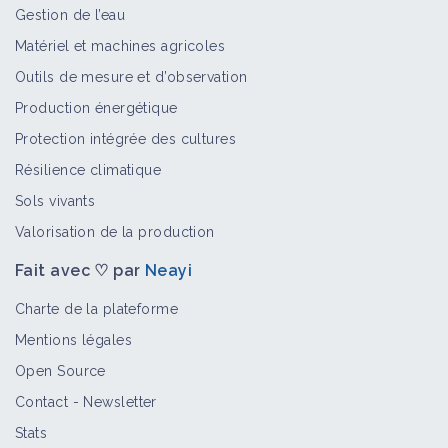
Gestion de l’eau
Matériel et machines agricoles
Outils de mesure et d’observation
Botrytis cinerea
Production énergétique
Bioagresseur
Protection intégrée des cultures
Résilience climatique
Sols vivants
Pailler sous le rang en vigne
Valorisation de la production
Fiche technique
Fait avec ♡ par
Neayi
Charte de la plateforme
Plantation d'arbres et de haies
Mentions légales
Fiche technique
Open Source
Contact
-
Newsletter
Stats
Pratiquer le piégeage massif pour