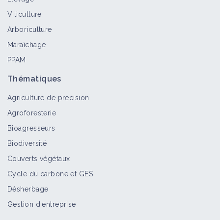
Pratiquer la lutte biologique en
Viticulture
verger - pulvérisation de micro-
Arboriculture
organismes
Fiche technique
Maraîchage
PPAM
Préserver les auxiliaires dans le
Thématiques
verger
Agriculture de précision
Fiche technique
Agroforesterie
Bioagresseurs
Biodiversité
Poser de la glu autour des troncs
d'arbres fruitiers
Couverts végétaux
Fiche technique
Cycle du carbone et GES
Désherbage
Pourridié
Gestion d'entreprise
Bioagresseur