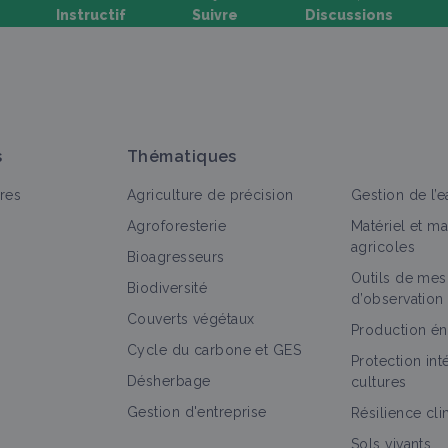
Instructif
Suivre
Discussions
oser une question, partager un retour :
s
Thématiques
res
Agriculture de précision
Gestion de l’e
Agroforesterie
Matériel et m
agricoles
Bioagresseurs
Outils de mes
out
Retour d'expérience
Auxiliaire
Vidéo
Bioagres
Biodiversité
d’observation
Couverts végétaux
Rotation de cultures fleurs coupées hors
Production én
Cycle du carbone et GES
sol et sous abris
Protection in
Retour d'expérience
Désherbage
cultures
Gestion d'entreprise
Résilience cl
Sols vivants