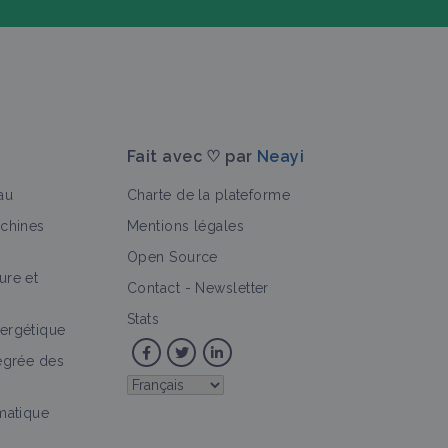
Fait avec ♡ par
Neayi
au
Charte de la plateforme
achines
Mentions légales
Open Source
ure et
>
seur
Contact
-
Newsletter
Stats
ergétique
tégrée des
imatique