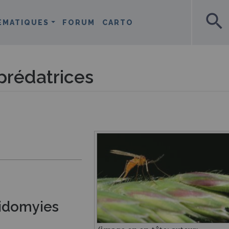
search
ÉMATIQUES
FORUM
CARTO
prédatrices
cidomyies