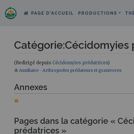
PAGE D’ACCUEIL
PRODUCTIONS
TH
Catégorie
:
Cécidomyies 
(Redirigé depuis
Cécidomyies prédatrices
)
Auxiliaire
-
Arthropodes prédateurs et granivores
Aller à :
navigation
,
rechercher
Annexes
Pages dans la catégorie « Cé
prédatrices »