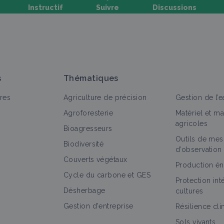
Instructif
Suivre
Discussions
oser une question, partager un retour :
s
Thématiques
res
Agriculture de précision
Gestion de l’e
Agroforesterie
Matériel et m
agricoles
Bioagresseurs
Outils de mes
out
Vidéo
Fiche technique
Biodiversité
d’observation
Couverts végétaux
Bergers sculpteurs d'arbres du Haut Atlas,
Production én
Cycle du carbone et GES
avec Mohamed Alifriqui
Protection in
Vidéo
Désherbage
cultures
Gestion d'entreprise
Résilience cl
Sols vivants
Symbioses au service de la production, par