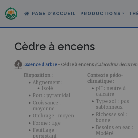
PAGE D’ACCUEIL
PRODUCTIONS
TH
Cèdre à encens
Aller à :
navigation
,
rechercher
Essence d'arbre
- Cèdre à encens
(Calocedrus decurren
Disposition :
Contexte pédo-
climatique :
Alignement :
Isolé
pH : neutre à
calcaire
Port : pyramidal
Type sol : pas
Croissance :
sablonneux
moyenne
Richesse sol :
Ombrage : moyen
bonne
Forme : tige
Besoins en eau :
Feuillage :
Modéré
persistant