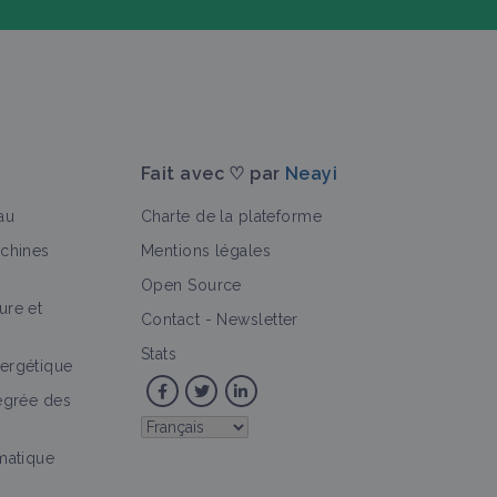
Fait avec ♡ par
Neayi
au
Charte de la plateforme
achines
Mentions légales
Open Source
ure et
>
Contact
-
Newsletter
Stats
ergétique
tégrée des
imatique