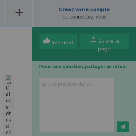
add
Créez votre compte
ou connectez-vous
notifications
thumb_up
Suivre la
Instructif
page
Poser une question, partager un retour
:
C
al
oc
e
dr
us
d
ec