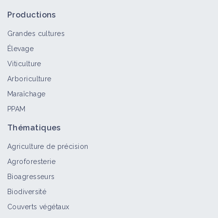
dans la protection des vignes contre
Productions
le gel
Retour d'expérience
Grandes cultures
Élevage
Atelier de crise - Que faire sur la
Viticulture
vigne après le gel ?
Arboriculture
Vidéo
Maraîchage
PPAM
Taille douce de la vigne
Fiche technique
Thématiques
Agriculture de précision
Agroforesterie
Protéger les cultures pérennes de la
Bioagresseurs
grêle
Biodiversité
Fiche technique
Couverts végétaux