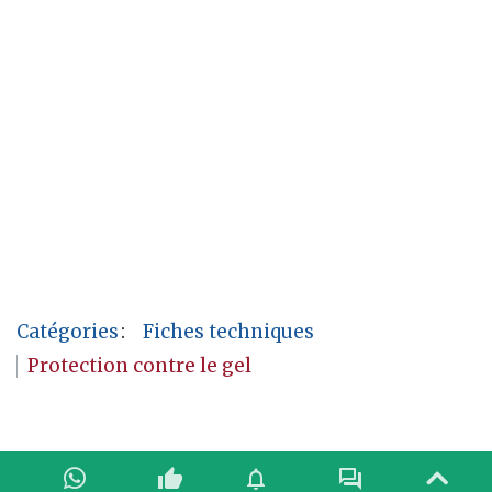
Catégories
:
Fiches techniques
Protection contre le gel
thumb_up
notifications
forum