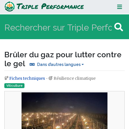
Brûler du gaz pour lutter contre le
gel
Brûler du gaz pour lutter contre
le gel
Dans d’autres langues
Fiches techniques
-
Résilience climatique
Aller à :
navigation
,
rechercher
Viticulture