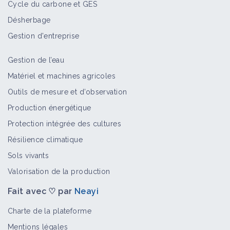
Cycle du carbone et GES
Adopter les bonnes pratiques après
Désherbage
un épisode de grêle en viticulture
Fiche technique
Gestion d'entreprise
Gestion de l’eau
Taille tardive de la vigne
Matériel et machines agricoles
Fiche technique
Outils de mesure et d’observation
Production énergétique
Protection intégrée des cultures
Noue
Résilience climatique
Fiche technique
Sols vivants
Valorisation de la production
Fait avec ♡ par
Neayi
Keyline design
Charte de la plateforme
Fiche technique
Mentions légales