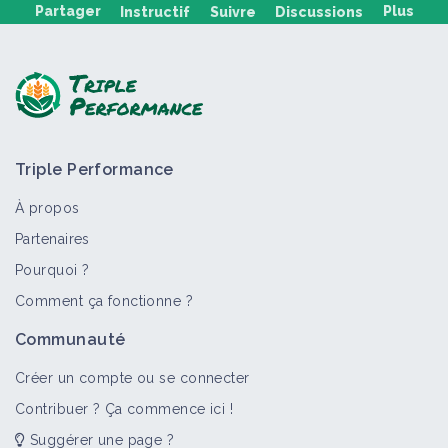
Partager
Plus
Instructif
Suivre
Discussions
Poser une question, partager un retour :
Triple Performance
À propos
Partenaires
Pourquoi ?
>
Tout
Fiche technique
Retour d'expérience
Vidéo
Comment ça fonctionne ?
Cépages résistants
Communauté
Fiche technique
Créer un compte ou se connecter
Contribuer ? Ça commence ici !
Suggérer une page ?
Combinaison de leviers alternatifs