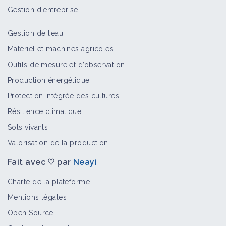
Gestion d'entreprise
Gestion de l’eau
Mosaïque du concombre
Matériel et machines agricoles
Bioagresseur
Outils de mesure et d’observation
Production énergétique
Protection intégrée des cultures
Mosaïque commune du haricot
Résilience climatique
Bioagresseur
Sols vivants
Valorisation de la production
Fait avec ♡ par
Neayi
Champignon des mosaïques sur
avoine
Charte de la plateforme
Bioagresseur
Mentions légales
Open Source
Mosaïques sur lupin d'hiver