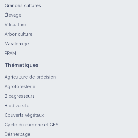
Grandes cultures
Élevage
Virus de la mosaïque des céréales
Viticulture
Bioagresseur
Arboriculture
Maraîchage
PPAM
Virus de la mosaïque de l'orge
Bioagresseur
Thématiques
Agriculture de précision
Agroforesterie
Pea seed-borne mosaic virus
Bioagresseurs
Bioagresseur
Biodiversité
Couverts végétaux
Cycle du carbone et GES
Mosaïque énation
Désherbage
Bioagresseur