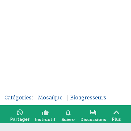
Catégories
:
Mosaïque
Bioagresseurs
thumb_up
notifications
forum
Partager
Plus
Instructif
Suivre
Discussions
Poser une question, partager un retour :