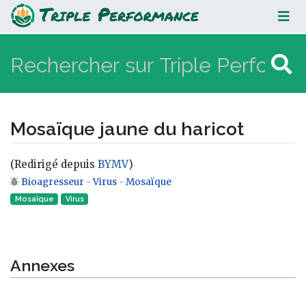
Mosaïque jaune du haricot
Mosaïque jaune du haricot
(Redirigé depuis
BYMV
)
Bioagresseur
-
Virus
-
Mosaïque
Aller à :
navigation
,
rechercher
Mosaïque
Virus‎
Annexes