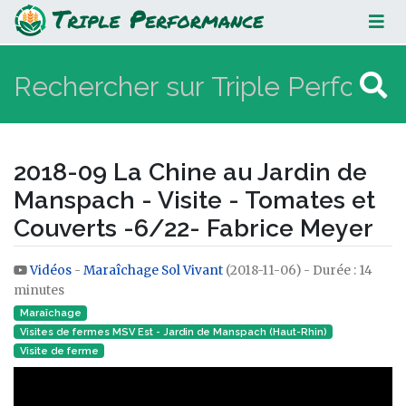
2018-09 La Chine au Jardin de
Manspach - Visite - Tomates et
Couverts -6/22- Fabrice Meyer
2018-09 La Chine au Jardin de
Manspach - Visite - Tomates et
Couverts -6/22- Fabrice Meyer
Vidéos
-
Maraîchage Sol Vivant
(2018-11-06) - Durée : 14
Aller à :
navigation
,
rechercher
minutes
Maraîchage
Visites de fermes MSV Est - Jardin de Manspach (Haut-Rhin)
Visite de ferme