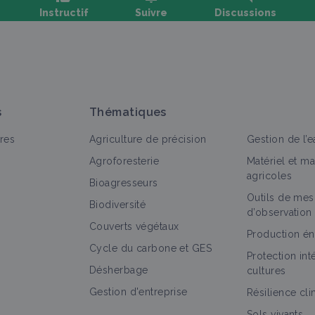
Instructif
Suivre
Discussions
oser une question, partager un retour :
s
Thématiques
res
Agriculture de précision
Gestion de l’e
Agroforesterie
Matériel et m
agricoles
Bioagresseurs
Outils de mes
out
Arbre
Biodiversité
d’observation
Couverts végétaux
Érable de Freeman
Production én
Cycle du carbone et GES
Arbre
Protection in
Désherbage
cultures
Gestion d'entreprise
Résilience cl
Sols vivants