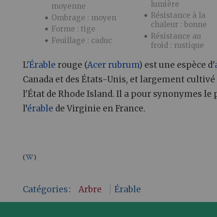
lumière
moyenne
Résistance à la
Ombrage : moyen
chaleur : bonne
Forme : tige
Résistance au
Feuillage : caduc
froid : rustique
L'
Érable
rouge (
Acer rubrum
) est une espèce d'
Canada et des États-Unis, et largement cultiv
l'État de Rhode Island. Il a pour synonymes le 
l’
érable
de Virginie en France.
(
)
Catégories
:
Arbre
Érable