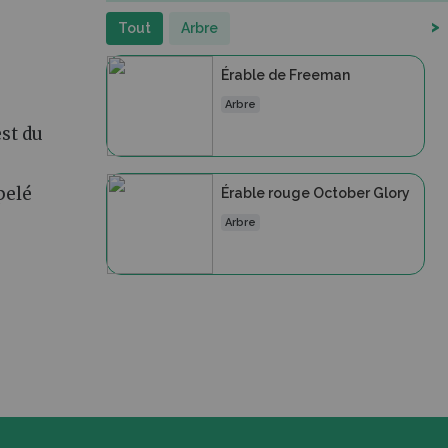
>
Tout
Arbre
Érable de Freeman
Arbre
est du
pelé
Érable rouge October Glory
Arbre