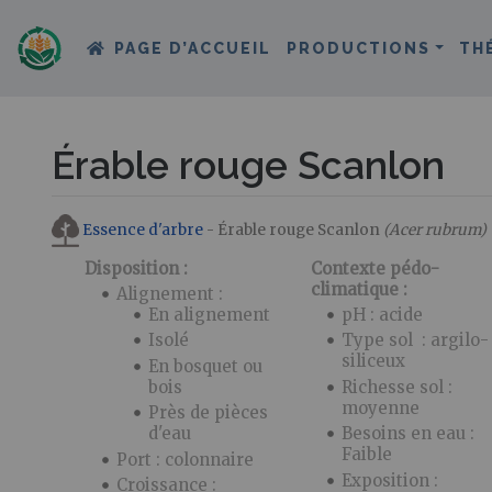
PAGE D’ACCUEIL
PRODUCTIONS
TH
Érable rouge Scanlon
Aller à :
navigation
,
rechercher
Essence d'arbre
- Érable rouge Scanlon
(Acer rubrum)
Disposition :
Contexte pédo-
climatique :
Alignement :
En alignement
pH : acide
Isolé
Type sol : argilo-
siliceux
En bosquet ou
bois
Richesse sol :
moyenne
Près de pièces
d'eau
Besoins en eau :
Faible
Port : colonnaire
Exposition :
Croissance :