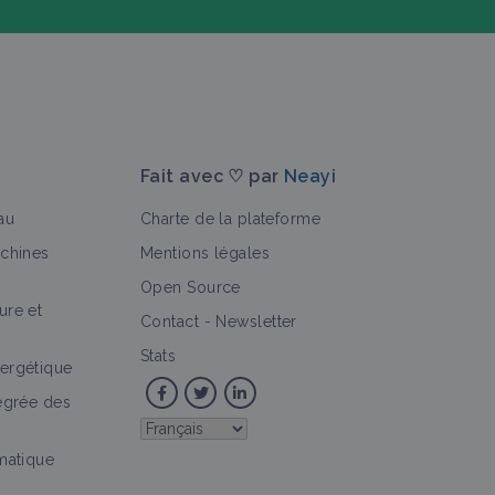
Fait avec ♡ par
Neayi
au
Charte de la plateforme
achines
Mentions légales
Open Source
ure et
>
Contact
-
Newsletter
Stats
ergétique
tégrée des
imatique