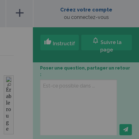
add
Créez votre compte
ou connectez-vous
notifications
thumb_up
Suivre la
Instructif
page
Poser une question, partager un retour
:
Ér
ab
le
ro
u
g
e