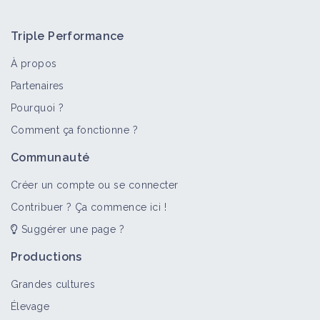
Triple Performance
À propos
Partenaires
Pourquoi ?
>
Tout
Arbre
Fiche technique
Comment ça fonctionne ?
Érable plane Apollo
Communauté
Arbre
Créer un compte ou se connecter
Contribuer ? Ça commence ici !
Suggérer une page ?
Érable sycomore Rotterdam
Arbre
Productions
Grandes cultures
Élevage
Stratification des graines