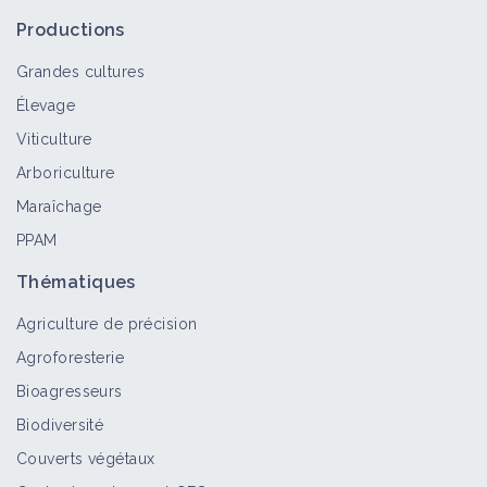
Auxiliaire
Productions
Grandes cultures
Élevage
Trichogramma achaeae
Viticulture
Auxiliaire
Arboriculture
Maraîchage
PPAM
Lutte biologique contre Tuta
Thématiques
absoluta
Fiche technique
Agriculture de précision
Agroforesterie
Pyrale du maïs
Bioagresseurs
Bioagresseur
Biodiversité
Couverts végétaux