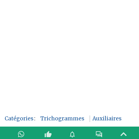
Catégories
:
Trichogrammes
Auxiliaires
thumb_up
notifications
forum