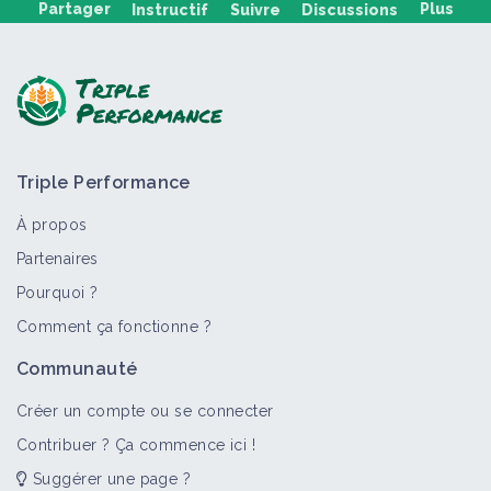
Partager
Plus
Instructif
Suivre
Discussions
Poser une question, partager un retour :
Triple Performance
À propos
Partenaires
Pourquoi ?
>
Tout
Auxiliaire
Fiche technique
Bioagresseur
Comment ça fonctionne ?
Trichogrammes
Communauté
Auxiliaire
Créer un compte ou se connecter
Contribuer ? Ça commence ici !
Suggérer une page ?
Trichogramma brassicae