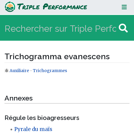
Trichogramma evanescens
Trichogramma evanescens
Auxiliaire
-
Trichogrammes
Aller à :
navigation
,
rechercher
Annexes
Régule les bioagresseurs
Pyrale du maïs