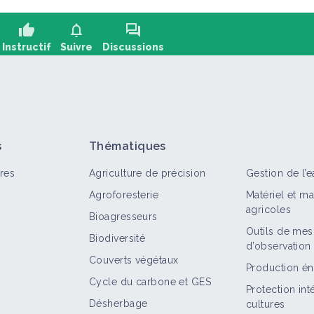
thumb_up
notifications
forum
Instructif
Suivre
Discussions
oser une question, partager un retour :
+2
s
Thématiques
res
Agriculture de précision
Gestion de l’e
Agroforesterie
Matériel et m
agricoles
Bioagresseurs
Outils de mes
Biodiversité
d’observation
out
Retour d'expérience
Structure
Territoire
Couverts végétaux
Production én
Cycle du carbone et GES
Des couverts végétaux pour gérer
Protection in
l'enherbement sur le rang
Désherbage
cultures