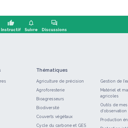
thumb_up
notifications
forum
Instructif
Suivre
Discussions
oser une question, partager un retour :
+2
s
Thématiques
res
Agriculture de précision
Gestion de l’e
Agroforesterie
Matériel et m
agricoles
Bioagresseurs
Outils de mes
Biodiversité
d’observation
out
Structure
Retour d'expérience
Territoire
Couverts végétaux
Production én
Cycle du carbone et GES
Agribio Ardèche