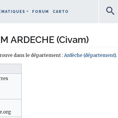
search
ÉMATIQUES
FORUM
CARTO
M ARDECHE (Civam)
ouve dans le département :
Ardèche (département)
.
rres
e.org