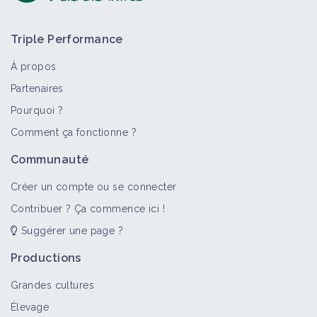
Triple Performance
À propos
Partenaires
Pourquoi ?
>
Tout
Structure
Comment ça fonctionne ?
Chambre d'agriculture d'Indre-et-
Communauté
Loire
Structure
Créer un compte ou se connecter
Contribuer ? Ça commence ici !
Suggérer une page ?
Chambre d'Agriculture d'Eure-et-Loir
Productions
Structure
Grandes cultures
Élevage