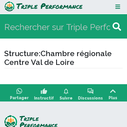
Chambre régionale Centre Val de
Loire
Structure
:
Chambre régionale
Centre Val de Loire
Aller à :
navigation
,
rechercher
thumb_up
notifications
forum
Partager
Plus
Instructif
Suivre
Discussions
Poser une question, partager un retour :