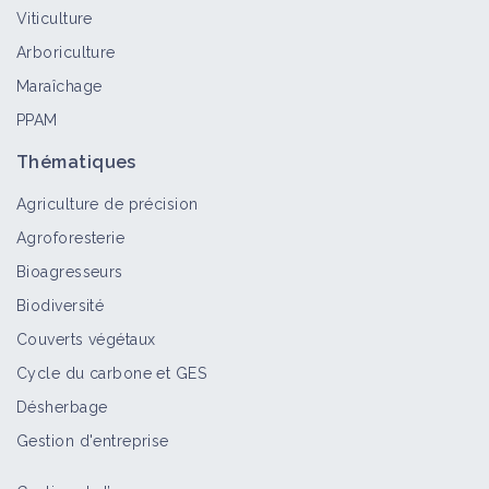
Viticulture
Chambre d'agriculture de l'Indre
Arboriculture
Structure
Maraîchage
PPAM
Thématiques
Chambre d'agriculture du Loir-et-
Agriculture de précision
Cher
Agroforesterie
Structure
Bioagresseurs
Biodiversité
Couverts végétaux
Chambre d'agriculture du Cher
Cycle du carbone et GES
Structure
Désherbage
Gestion d'entreprise