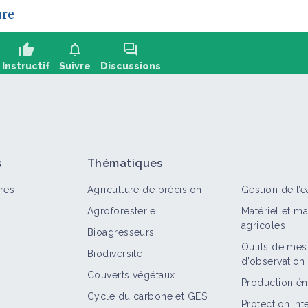
ure
thumb_up
notifications
forum
Instructif
Suivre
Discussions
oser une question, partager un retour :
+2
s
Thématiques
res
Agriculture de précision
Gestion de l’e
Agroforesterie
Matériel et m
agricoles
Bioagresseurs
Outils de mes
Biodiversité
d’observation
out
Retour d'expérience
Structure
Portrait de ferme
Couverts végétaux
Production én
Cycle du carbone et GES
Culture de Gerbera fleur coupée en
Protection in