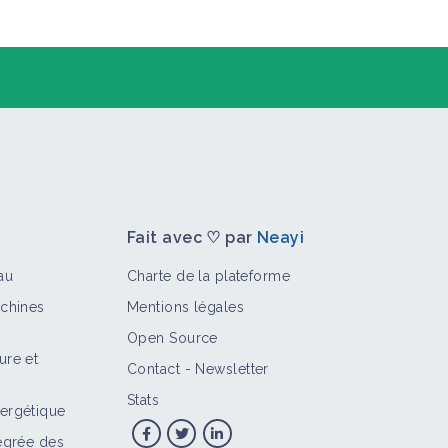
Fait avec ♡ par
Neayi
au
Charte de la plateforme
achines
Mentions légales
Open Source
ure et
Contact
-
Newsletter
>
Territoire
Stats
ergétique
tégrée des