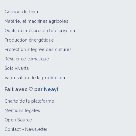
CIVAM Narbonnais, Corbières,
Gestion de l’eau
Minervois (Civam)
Matériel et machines agricoles
Structure
Outils de mesure et d’observation
Production énergétique
Protection intégrée des cultures
CIVAM Racine 11 (Civam)
Résilience climatique
Structure
Sols vivants
Valorisation de la production
Fait avec ♡ par
Neayi
CIVAM de la Montagne Noire (Civam)
Charte de la plateforme
Structure
Mentions légales
Open Source
Contact
-
Newsletter
Bio Civam de l'Aude