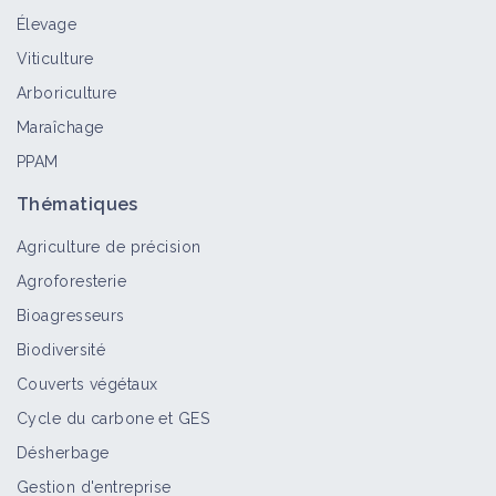
Retour d'expérience
Élevage
Viticulture
CIVAM SOUS PYRENEEN (Civam)
Arboriculture
Structure
Maraîchage
PPAM
Thématiques
CIVAM REGION DE LAGRASSE (Civam)
Agriculture de précision
Structure
Agroforesterie
Bioagresseurs
Biodiversité
BIOCIVAM 11 (Civam)
Couverts végétaux
Structure
Cycle du carbone et GES
Désherbage
Gestion d'entreprise