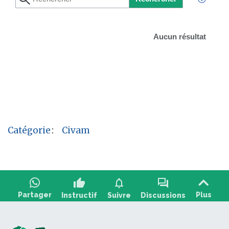
Aucun résultat
Catégorie
:
Civam
thumb_up
notifications
forum
Partager
Plus
Instructif
Suivre
Discussions
Poser une question, partager un
+2
retour :