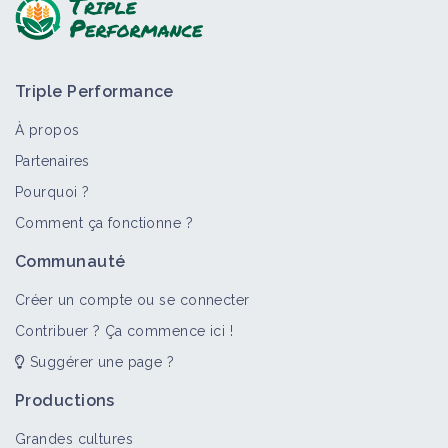
Triple Performance
À propos
Partenaires
Pourquoi ?
Comment ça fonctionne ?
>
Tout
Retour d'expérience
Structure
Portrait de fer
Communauté
Ecimeuse pour désherber dans les
légumineuses à graines
Créer un compte ou se connecter
Retour d'expérience
Contribuer ? Ça commence ici !
Suggérer une page ?
Combinaison du désherbage
Productions
mécanique et chimique des cultures
de printemps
Grandes cultures