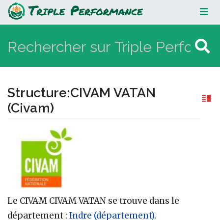
CIVAM VATAN (Civam)
Structure
:
CIVAM VATAN
(Civam)
Aller à :
navigation
,
rechercher
Le CIVAM CIVAM VATAN se trouve dans le
département :
Indre (département)
.