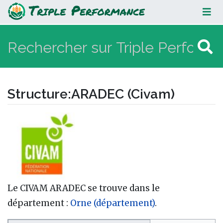
ARADEC (Civam)
Structure
:
ARADEC (Civam)
Aller à :
navigation
,
rechercher
Le CIVAM ARADEC se trouve dans le
département :
Orne (département)
.