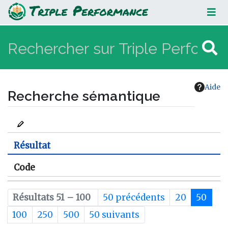
Aide
Recherche sémantique
Aller à :
navigation
,
rechercher
Résultat
Code
Résultats 51 – 100
50 précédents
20
50
100
250
500
50 suivants