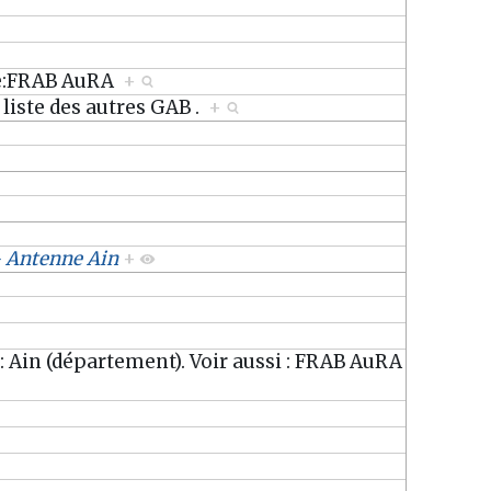
re:FRAB AuRA
+
a liste des autres GAB .
+
- Antenne Ain
+
 Ain (département). Voir aussi : FRAB AuRA