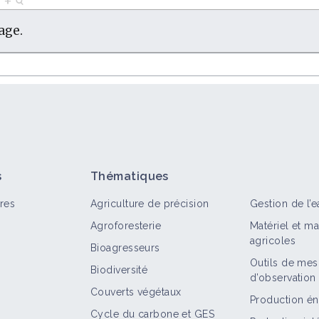
7
+
age.
s
Thématiques
res
Agriculture de précision
Gestion de l’e
Agroforesterie
Matériel et m
agricoles
Bioagresseurs
Outils de mes
Biodiversité
d’observation
Couverts végétaux
Production én
Cycle du carbone et GES