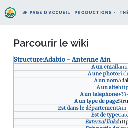
PAGE D’ACCUEIL
PRODUCTIONS
TH
Parcourir le wiki
Structure:Adabio - Antenne Ain
Aller à :
navigation
,
rechercher
A un email
ani
A une photo
Fic
A un nom
Ada
A un site
htt
A un telephone
+33
A un type de page
Str
Est dans le département
Ain
Est de type
Cat
External links
htt