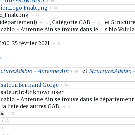
ucture:FRAB AuRA
+
hier:Logo Fnab.png
+
o_Fnab.png
+
 (département)
+
,
Catégorie:GAB
+
et
Structu
Adabio - Antenne Ain se trouve dans le
…
s.bio Voir l
4:00, 25 février 2021
+
B
ucture:Adabio - Antenne Ain
+
et
Structure:Adabio 
lisateur:Bertrand Gorge
+
lisateur:fr>Unknown user
Adabio - Antenne Ain se trouve dans le département :
 la liste des autres GAB.
+
44
+
3
+