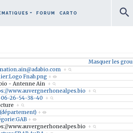
search
ÉMATIQUES
FORUM
CARTO
Masquer les gro
mation.ain@adabio.com
+
hier:Logo Fnab.png
+
bio - Antenne Ain
+
ps://www.auvergnerhonealpes.bio
+
-06-26-54-38-40
+
ucture
+
 (département)
+
égorie:GAB
+
ps://www.auvergnerhonealpes.bio
+