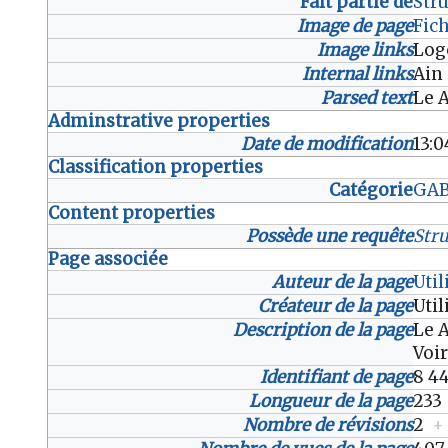
Fait partie de
Str
Image de page
Fic
Image links
Log
Internal links
Ain
Parsed text
Le 
Adminstrative properties
Date de modification
13:0
Classification properties
Catégorie
GA
Content properties
Possède une requête
Str
Page associée
Auteur de la page
Uti
Créateur de la page
Uti
Description de la page
Le 
Voir
Identifiant de page
8 4
Longueur de la page
23
Nombre de révisions
2
+